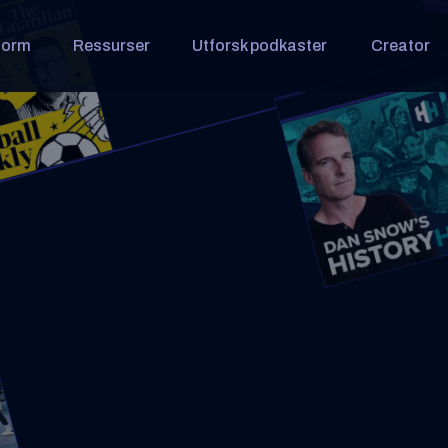
form
Ressurser
Utforsk podkaster
Creator