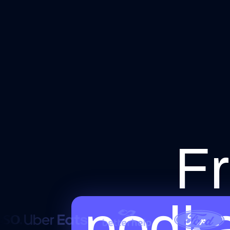
Fr
podka