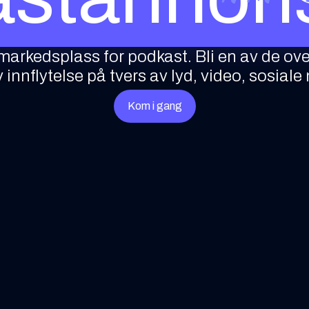
e markedsplass for podkast. Bli en av de o
 innflytelse på tvers av lyd, video, sosial
Kom i gang