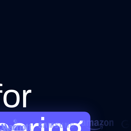
for
sering