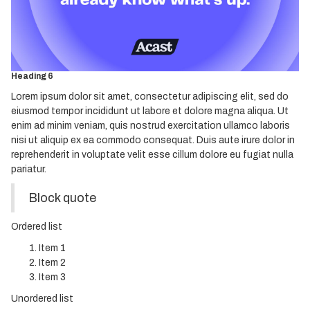
Heading 3
Heading 4
Heading 5
Heading 6
Lorem ipsum dolor sit amet, consectetur adipiscing elit, sed do
eiusmod tempor incididunt ut labore et dolore magna aliqua. Ut
enim ad minim veniam, quis nostrud exercitation ullamco laboris
nisi ut aliquip ex ea commodo consequat. Duis aute irure dolor in
reprehenderit in voluptate velit esse cillum dolore eu fugiat nulla
pariatur.
Block quote
Ordered list
Item 1
Item 2
Item 3
Unordered list