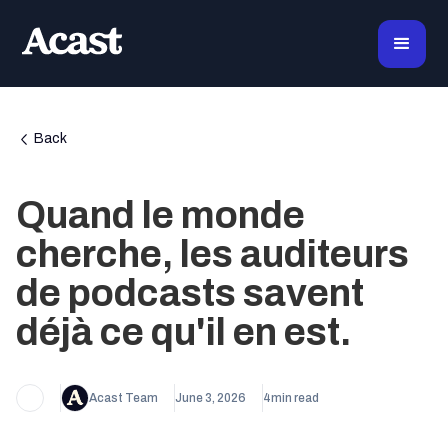
Back
Quand le monde
cherche, les auditeurs
de podcasts savent
déjà ce qu'il en est.
Acast Team
June 3, 2026
4
min read