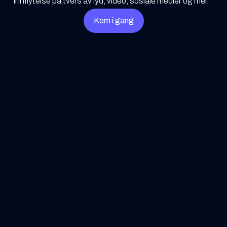
innflytelse på tvers av lyd, video, sosiale medier og mer.
Kom i gang